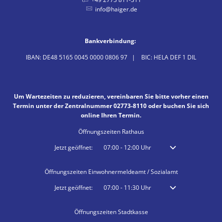
info@haiger.de
Bankverbindung:
IBAN: DE48 5165 0045 0000 0806 97 | BIC: HELA DEF 1 DIL
Um Wartezeiten zu reduzieren, vereinbaren Sie bitte vorher einen
Termin unter der Zentralnummer 02773-8110 oder buchen Sie sich
online Ihren Termin.
Öffnungszeiten Rathaus
Klicken, um weitere Öffnungs- oder Schließzeiten auszublenden
Jetzt geöffnet:
07:00
-
12:00
Uhr
Von 07:00 bis 12:00 
Öffnungszeiten Einwohnermeldeamt / Sozialamt
Klicken, um weitere Öffnungs- oder Schließzeiten auszublenden
Jetzt geöffnet:
07:00
-
11:30
Uhr
Von 07:00 bis 11:30 
Öffnungszeiten Stadtkasse