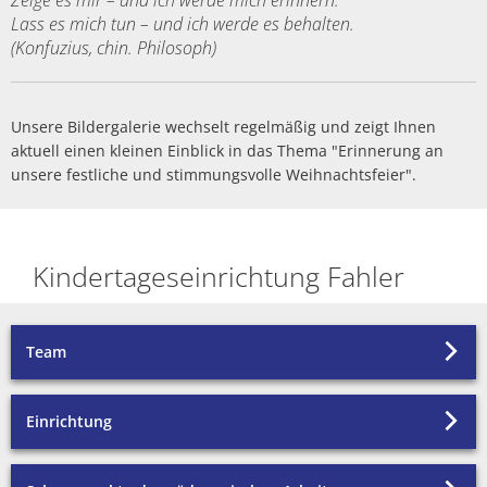
Zeige es mir – und ich werde mich erinnern.
Politik
Haiger-App
Lass es mich tun – und ich werde es behalten.
Stadtbücherei
(Konfuzius, chin. Philosoph)
Spiel- und Sportanlag
Haushalt
Vereine
Stadtgeschichte
Stadtführung und Dor
Wahlen
Sicherheit
Unsere Bildergalerie wechselt regelmäßig und zeigt Ihnen
HaiDigital - Bildungsa
Dorfgemeinschaftshäu
aktuell einen kleinen Einblick in das Thema "Erinnerung an
Ehrenamt
unsere festliche und stimmungsvolle Weihnachtsfeier".
Hallenbad
Ausschreibungen
Partnerstädte
Amtliche Bekanntmac
Kindertageseinrichtung Fahler
Sport und Radfahren
Bauen/Stadtentwicklu
Team
Wandern
Abwasserbeseitigung
Museen
Einrichtung
ÖPNV und Parkplätze