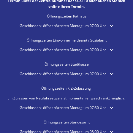
Termin unter der Zentralnummer 02773-8110 oder buchen Sie sich
online Ihren Termin.
Öffnungszeiten Rathaus
Klicken, um weitere Öffnungs- oder Schließzeiten auszublenden
Geschlossen:
öffnet nächsten Montag um 07:00 Uhr
Öffnungszeiten Einwohnermeldeamt / Sozialamt
Klicken, um weitere Öffnungs- oder Schließzeiten auszublenden
Geschlossen:
öffnet nächsten Montag um 07:00 Uhr
Öffnungszeiten Stadtkasse
Klicken, um weitere Öffnungs- oder Schließzeiten auszublenden
Geschlossen:
öffnet nächsten Montag um 07:00 Uhr
Öffnungszeiten KfZ-Zulassung
Ein Zulassen von Neufahrzeugen ist momentan eingeschränkt möglich.
Klicken, um weitere Öffnungs- oder Schließzeiten auszublenden
Geschlossen:
öffnet nächsten Montag um 07:30 Uhr
Öffnungszeiten Standesamt
Klicken, um weitere Öffnungs- oder Schließzeiten auszublenden
Geschlossen:
öffnet nächsten Montag um 08:00 Uhr