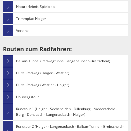
Politik
Haiger-App
Naturerlebnis-Spielplatz
Stadtbücherei
Spiel- und Sportanlag
Haushalt
Vereine
Trimmpfad Haiger
Stadtgeschichte
Stadtführung und Dor
Wahlen
Sicherheit
Vereine
HaiDigital - Bildungsa
Dorfgemeinschaftshäu
Ehrenamt
Routen zum Radfahren:
Hallenbad
Ausschreibungen
Balkan-Tunnel (Radwegtunnel Langenaubach-Breitscheid)
Partnerstädte
Amtliche Bekanntmac
Dilltal-Radweg (Haiger - Wetzlar)
Sport und Radfahren
Bauen/Stadtentwicklu
Dilltal-Radweg (Wetzlar - Haiger)
Wandern
Abwasserbeseitigung
Haubergstour
Museen
Rundtour 1 (Haiger - Sechshelden - Dillenburg - Niederscheld -
Burg - Donsbach - Langenaubach - Haiger)
ÖPNV und Parkplätze
Rundtour 2 (Haiger - Langenaubach - Balkan-Tunnel - Breitscheid -