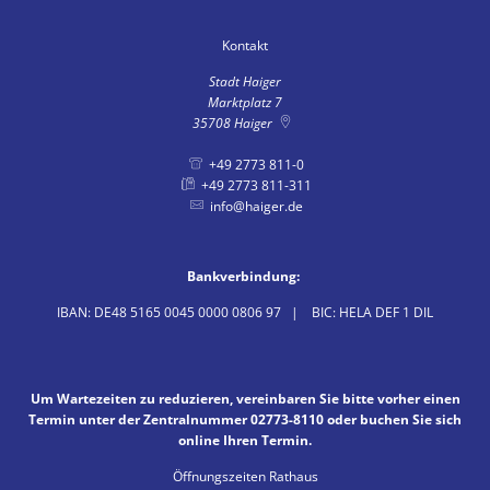
Politik
Haiger-App
Stadtbücherei
Kontakt
Spiel- und Sportanlag
Haushalt
Vereine
Stadt Haiger
Stadtgeschichte
Stadtführung und Dor
Marktplatz 7
Wahlen
Sicherheit
35708
Haiger
HaiDigital - Bildungsa
Dorfgemeinschaftshäu
Ehrenamt
+49 2773 811-0
+49 2773 811-311
Hallenbad
info@haiger.de
Ausschreibungen
Partnerstädte
Amtliche Bekanntmac
Bankverbindung:
Sport und Radfahren
Bauen/Stadtentwicklu
IBAN: DE48 5165 0045 0000 0806 97 | BIC: HELA DEF 1 DIL
Wandern
Abwasserbeseitigung
Um Wartezeiten zu reduzieren, vereinbaren Sie bitte vorher einen
Museen
Termin unter der Zentralnummer 02773-8110 oder buchen Sie sich
online Ihren Termin.
ÖPNV und Parkplätze
Öffnungszeiten Rathaus