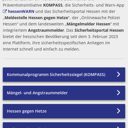
Politik
Haiger-App
Präventionsinitiative
KOMPASS
, die Sicherheits- und Warn-App
hessenWARN
und das Sicherheitsportal Hessen mit der
Stadtbücherei
Spiel- und Sportanlag
Haushalt
Vereine
„
Meldestelle Hessen gegen Hetze
", der „Onlinewache Polizei
Hessen“ und dem landesweiten „
Mängelmelder Hessen
“ mit
Stadtgeschichte
Stadtführung und Dor
Wahlen
Sicherheit
integriertem
Angstraummelder
. Das
Sicherheitsportal Hessen
bietet der hessischen Bevölkerung seit dem 3. Februar 2023
HaiDigital - Bildungsa
Dorfgemeinschaftshäu
Ehrenamt
eine Plattform, ihre sicherheitsspezifischen Anliegen im
Internet schnell und einfach zu melden.
Hallenbad
Ausschreibungen
Partnerstädte
Amtliche Bekanntmac
Kommunalprogramm Sicherheitssiegel (KOMPASS)
Sport und Radfahren
Bauen/Stadtentwicklu
Mängel- und Angstraummelder
Wandern
Abwasserbeseitigung
Museen
Hessen gegen Hetze
ÖPNV und Parkplätze