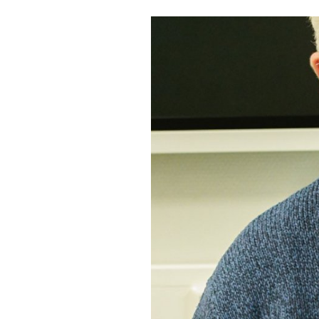
Pressekontakt
Mitteilungsblatt Haige
Haiger-App
Vereine
Sicherheit