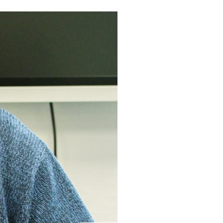
Stadtarchiv
Spiel- und Sportanlagen
Stadtbücherei
Stadtführung und Dorfrundgänge
Stadtgeschichte
Dorfgemeinschaftshäuser und Hallen
HaiDigital - Bildungsangebote
Hallenbad
Partnerstädte
Sport und Radfahren
Wandern
Museen
ÖPNV und Parkplätze