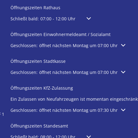
Öffnungszeiten Rathaus
Klicken, um weitere Öffnungs- oder Schließzeiten auszublen
Schließt bald:
07:00
-
12:00
Uhr
Von 07:00 bis 12:00 Uhr
Öffnungszeiten Einwohnermeldeamt / Sozialamt
Klicken, um weitere Öffnungs- oder Schließzeiten auszublen
Geschlossen:
öffnet nächsten Montag um 07:00 Uhr
Öffnungszeiten Stadtkasse
Klicken, um weitere Öffnungs- oder Schließzeiten auszublen
Geschlossen:
öffnet nächsten Montag um 07:00 Uhr
Öffnungszeiten KfZ-Zulassung
Ein Zulassen von Neufahrzeugen ist momentan eingeschränk
Klicken, um weitere Öffnungs- oder Schließzeiten auszublen
Geschlossen:
öffnet nächsten Montag um 07:30 Uhr
 1
Öffnungszeiten Standesamt
Klicken, um weitere Öffnungs- oder Schließzeiten auszublen
Schließt bald:
08:00
-
12:00
Uhr
Von 08:00 bis 12:00 Uhr