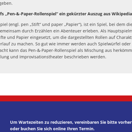
geben.
ffs „Pen-&-Paper-Rollenspiel“ ein gekürzter Auszug aus Wikipedia
el (engl. pen „Stift“ und paper „Papier“), ist ein Spiel, bei dem di
emeinsam durch Erzählen ein Abenteuer erleben. Als Hauptspielm
te und Papier eingesetzt, um die dargestellten Rollen auf Chara
rlauf zu machen. So gut wie immer werden auch Spielwürfel oder
facht kann das Pen-&-Paper-Rollenspiel als Mischung aus herköm
ählung und Improvisationstheater beschrieben werden.
Um Wartezeiten zu reduzieren, vereinbaren Sie bitte vorh
oder buchen Sie sich online Ihren Termin.