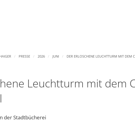
RATHAUS & POLITIK
WIRTSCHAFT & HANDEL
 HAIGER
PRESSE
2026
JUNI
DER ERLOSCHENE LEUCHTTURM MIT DEM C
Bürgermeister
Industrie- und Gewerbe
Bürgerservice
Märkte
chene Leuchtturm mit dem 
Sozialamt
Städtische Wirtschaftsförderun
l
ung
Standesamt
Wirtschaftsregion Lahn-Dill
in der Stadtbücherei
Stellenangebote
Stadtwerke
lienzentrumsarbeit Haiger
Ausbildungsplätze
Fairtrade-Stadt Haiger