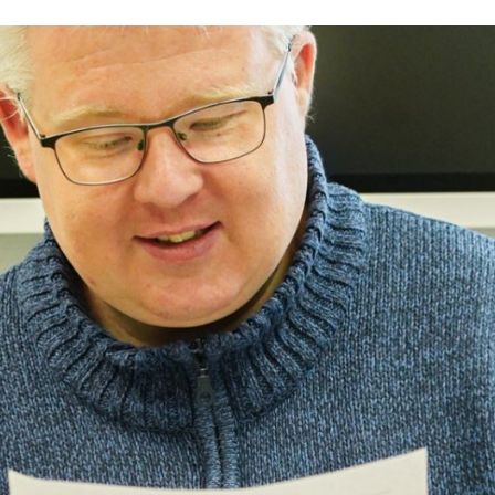
Bestattungswald
r heute
Politik
Haushalt
Wahlen
Ehrenamt
Ausschreibungen
Amtliche Bekanntmachungen
Bauen/Stadtentwicklung
Kläranlage
Abwasserbeseitigung