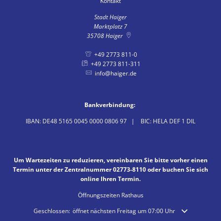
Kontakt
Stadt Haiger
Marktplatz 7
35708
Haiger
+49 2773 811-0
+49 2773 811-311
info@haiger.de
Bankverbindung:
IBAN: DE48 5165 0045 0000 0806 97 | BIC: HELA DEF 1 DIL
Um Wartezeiten zu reduzieren, vereinbaren Sie bitte vorher einen
Termin unter der Zentralnummer 02773-8110 oder buchen Sie sich
online Ihren Termin.
Öffnungszeiten Rathaus
Klicken, um weitere Öffnungs- oder Schließzeiten auszublenden
Geschlossen:
öffnet nächsten Freitag um 07:00 Uhr