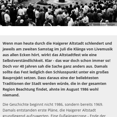
Politik
Haiger-App
Stadtbücherei
Spiel- und Sportanlag
Haushalt
Vereine
Stadtgeschichte
Stadtführung und Dor
© Stadtarchiv Haiger
Wahlen
Sicherheit
HaiDigital - Bildungsa
Dorfgemeinschaftshäu
Ehrenamt
Wenn man heute durch die Haigerer Altstadt schlendert und
Hallenbad
jeweils am zweiten Samstag im Juli die Klänge von Livemusik
Ausschreibungen
aus allen Ecken hört, wirkt das Altstadtfest wie eine
Partnerstädte
Selbstverständlichkeit. Klar - das war doch schon immer so!
Amtliche Bekanntmac
Doch vor 40 Jahren sah die Sache ganz anders aus. Damals
sollte das Fest lediglich den Schlusspunkt unter ein großes
Sport und Radfahren
Bauen/Stadtentwicklu
Bauprojekt setzen. Dass daraus eine der beliebtesten
Traditionen der Stadt werden würde, die in der gesamten
Wandern
Abwasserbeseitigung
Region Beachtung findet, ahnte im August 1986 wohl
niemand.
Museen
Die Geschichte beginnt nicht 1986, sondern bereits 1969.
ÖPNV und Parkplätze
Damals entstanden erste Pläne, die Haigerer Altstadt
grundlegend aufzuwerten. Eine Fußgängerzone - Ende der