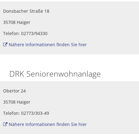
Politik
Haiger-App
Donsbacher Straße 18
Stadtbücherei
Spiel- und Sportanlag
Haushalt
Vereine
35708 Haiger
Stadtgeschichte
Stadtführung und Dor
Wahlen
Sicherheit
Telefon: 02773/94330
HaiDigital - Bildungsa
Dorfgemeinschaftshäu
Ehrenamt
Nähere Informationen finden Sie hier
Hallenbad
Ausschreibungen
DRK Seniorenwohnanlage
Partnerstädte
Amtliche Bekanntmac
Sport und Radfahren
Bauen/Stadtentwicklu
Obertor 24
Wandern
35708 Haiger
Abwasserbeseitigung
Telefon: 02773/303-49
Museen
Nähere Informationen finden Sie hier
ÖPNV und Parkplätze