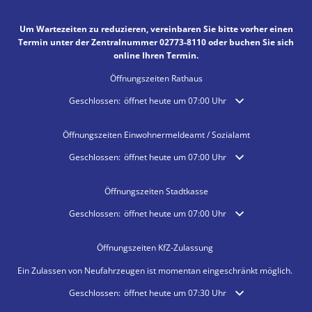
Um Wartezeiten zu reduzieren, vereinbaren Sie bitte vorher einen
Termin unter der Zentralnummer 02773-8110 oder buchen Sie sich
online Ihren Termin.
Öffnungszeiten Rathaus
Klicken, um weitere Öffnungs- oder Schließzeiten auszublende
Geschlossen:
öffnet heute um 07:00 Uhr
Öffnungszeiten Einwohnermeldeamt / Sozialamt
Klicken, um weitere Öffnungs- oder Schließzeiten auszublende
Geschlossen:
öffnet heute um 07:00 Uhr
Öffnungszeiten Stadtkasse
Klicken, um weitere Öffnungs- oder Schließzeiten auszublende
Geschlossen:
öffnet heute um 07:00 Uhr
Öffnungszeiten KfZ-Zulassung
Ein Zulassen von Neufahrzeugen ist momentan eingeschränkt möglich.
Klicken, um weitere Öffnungs- oder Schließzeiten auszublende
Geschlossen:
öffnet heute um 07:30 Uhr