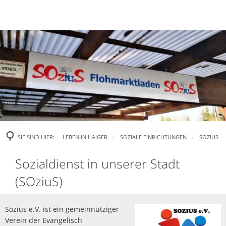
SIE SIND HIER:
LEBEN IN HAIGER
SOZIALE EINRICHTUNGEN
SOZIUS
Sozius
Sozialdienst in unserer Stadt
(SOziuS)
Sozius e.V. ist ein gemeinnütziger
Verein der Evangelisch