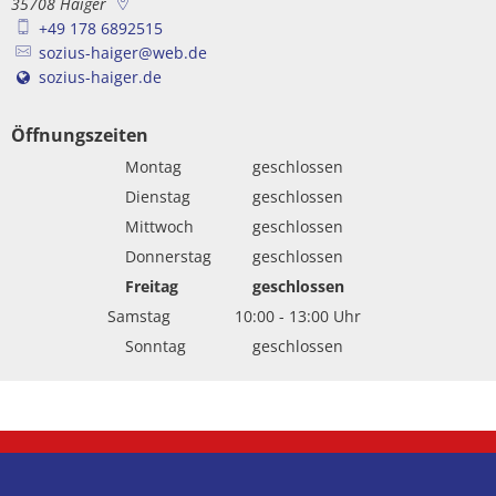
35708
Haiger
+49 178 6892515
sozius-haiger@web.de
sozius-haiger.de
Öffnungszeiten
Montag
geschlossen
Dienstag
geschlossen
Mittwoch
geschlossen
Donnerstag
geschlossen
Freitag
geschlossen
Samstag
10:00
-
13:00
Uhr
Von 10:00 bis 13:00 Uhr
Sonntag
geschlossen