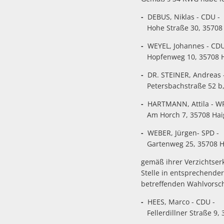
-
DEBUS, Niklas - CDU -
Hohe Straße 30, 35708
-
WEYEL, Johannes - CDU
Hopfenweg 10, 35708 H
-
DR. STEINER, Andreas 
Petersbachstraße 52 b
-
HARTMANN, Attila - WF
Am Horch 7, 35708 Haig
-
WEBER, Jürgen- SPD -
Gartenweg 25, 35708 Ha
gemäß ihrer Verzichtser
Stelle in entsprechende
betreffenden Wahlvorsch
-
HEES, Marco - CDU -
Fellerdillner Straße 9,