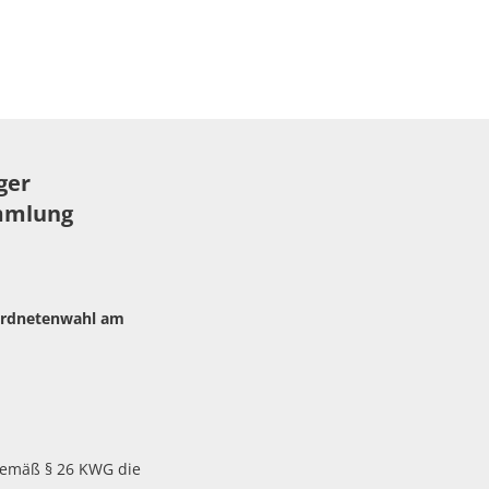
Stadtarchiv
Spiel- und Sportanlagen
Stadtbücherei
Stadtführung und Dorfrundgänge
Stadtgeschichte
Dorfgemeinschaftshäuser und Hallen
HaiDigital - Bildungsangebote
ger
Hallenbad
mmlung
Partnerstädte
Sport und Radfahren
rordnetenwahl am
Wandern
Museen
ÖPNV und Parkplätze
gemäß § 26 KWG die