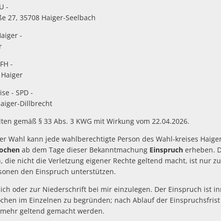
U -
e 27, 35708 Haiger-Seelbach
aiger -
r
FH -
 Haiger
se - SPD -
iger-Dillbrecht
lten gemäß § 33 Abs. 3 KWG mit Wirkung vom 22.04.2026.
der Wahl kann jede wahlberechtigte Person des Wahl-kreises Haige
Wochen
ab dem Tage dieser Bekanntmachung
Einspruch
erheben. D
 die nicht die Verletzung eigener Rechte geltend macht, ist nur 
sonen den Einspruch unterstützen.
tlich oder zur Niederschrift bei mir einzulegen. Der Einspruch ist i
ochen im Einzelnen zu begründen; nach Ablauf der Einspruchsfris
 mehr geltend gemacht werden.