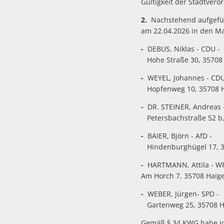
Gültigkeit der Stadtver
2.
Nachstehend aufgefüh
am 22.04.2026 in den Mag
-
DEBUS, Niklas - CDU -
Hohe Straße 30, 35708
-
WEYEL, Johannes - CDU
Hopfenweg 10, 35708 H
-
DR. STEINER, Andreas 
Petersbachstraße 52 b
-
BAIER, Björn - AfD -
Hindenburghügel 17, 3
-
HARTMANN, Attila - WF
Am Horch 7, 35708 Haige
-
WEBER, Jürgen- SPD -
Gartenweg 25, 35708 Ha
Gemäß § 34 KWG habe ich