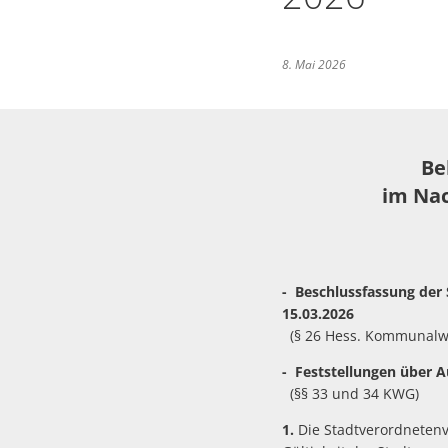
Pressekontakt
8. Mai 2026
Mitteilungsblatt Haige
Haiger-App
Be
Vereine
im Na
Sicherheit
- Beschlussfassung der
15.03.2026
(§ 26 Hess. Kommunalw
- Feststellungen übe
(§§ 33 und 34 KWG)
1.
Die Stadtverordnetenv