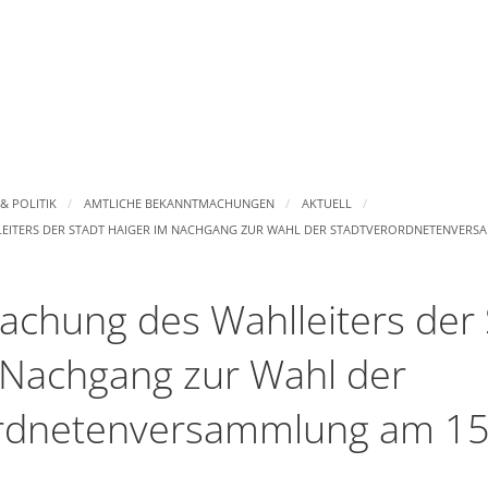
RATHAUS & POLITIK
WIRTSCHAFT & HANDEL
& POLITIK
AMTLICHE BEKANNTMACHUNGEN
AKTUELL
Bürgermeister
Industrie- und Gewerbe
ITERS DER STADT HAIGER IM NACHGANG ZUR WAHL DER STADTVERORDNETENVERSA
Bürgerservice
Märkte
chung des Wahlleiters der 
Sozialamt
Städtische Wirtschaftsförderun
 Nachgang zur Wahl der
ung
Standesamt
Wirtschaftsregion Lahn-Dill
rdnetenversammlung am 15
Stellenangebote
Stadtwerke
lienzentrumsarbeit Haiger
Ausbildungsplätze
Fairtrade-Stadt Haiger