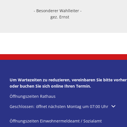
2026 - Besonderer Wahlleiter -
 Ernst
Um Wartezeiten zu reduzieren, vereinbaren Sie bitte vorh
oder buchen Sie sich online Ihren Termin.
Öffnungszeiten Rathaus
Klicken, um weitere Öffnungs- oder Schließzeiten auszublen
Geschlossen:
öffnet nächsten Montag um 07:00 Uhr
Öffnungszeiten Einwohnermeldeamt / Sozialamt