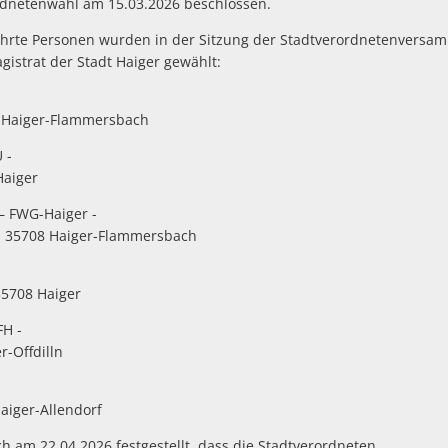
ordnetenwahl am 15.03.2026 beschlossen.
rte Personen wurden in der Sitzung der Stadtverordnetenversam
istrat der Stadt Haiger gewählt:
 Haiger-Flammersbach
 -
aiger
– FWG-Haiger -
, 35708 Haiger-Flammersbach
5708 Haiger
H -
r-Offdilln
iger-Allendorf
 am 22.04.2026 festgestellt, dass die Stadtverordneten