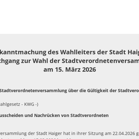
Bestattungswald
r heute
Politik
Haushalt
kanntmachung des Wahlleiters der Stadt Hai
Wahlen
chgang zur Wahl der Stadtverordnetenversa
am 15. März 2026
Ehrenamt
Ausschreibungen
 Stadtverordnetenversammlung über die Gültigkeit der Stadtve
Amtliche Bekanntmachungen
ahlgesetz - KWG -)
r Ausscheiden und Nachrücken von Stadtverordneten
Bauen/Stadtentwicklung
Kläranlage
Abwasserbeseitigung
ersammlung der Stadt Haiger hat in ihrer Sitzung am 22.04.2026 