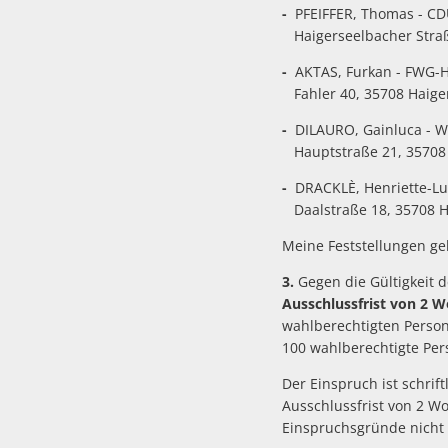
-
PFEIFFER, Thomas - CD
Haigerseelbacher Straß
-
AKTAS, Furkan - FWG-H
Fahler 40, 35708 Haige
-
DILAURO, Gainluca - W
Hauptstraße 21, 35708
-
DRACKLÈ, Henriette-Lui
Daalstraße 18, 35708 Ha
Meine Feststellungen ge
3.
Gegen die Gültigkeit 
Ausschlussfrist von 2 
wahlberechtigten Person,
100 wahlberechtigte Per
Der Einspruch ist schrif
Ausschlussfrist von 2 W
Einspruchsgründe nicht