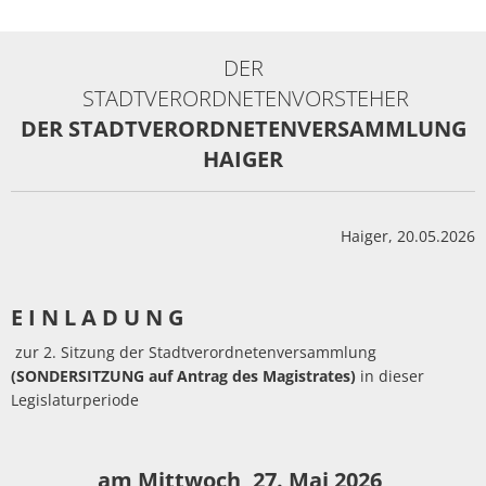
Politik
Haiger-App
Stadtbücherei
Spiel- und Sportanlag
Haushalt
Vereine
DER
STADTVERORDNETENVORSTEHER
Stadtgeschichte
Stadtführung und Dor
Wahlen
Sicherheit
DER STADTVERORDNETENVERSAMMLUNG
HaiDigital - Bildungsa
Dorfgemeinschaftshäu
HAIGER
Ehrenamt
Hallenbad
Ausschreibungen
Haiger, 20.05.2026
Partnerstädte
Amtliche Bekanntmac
Sport und Radfahren
Bauen/Stadtentwicklu
E I N L A D U N G
zur 2. Sitzung der Stadtverordnetenversammlung
Wandern
Abwasserbeseitigung
(SONDERSITZUNG auf Antrag des Magistrates)
in dieser
Legislaturperiode
Museen
ÖPNV und Parkplätze
am Mittwoch, 27. Mai 2026,