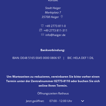
Kontakt
Stadt Haiger
Marktplatz 7
35708
Haiger
+49 2773 811-0
+49 2773 811-311
info@haiger.de
Bankverbindung:
IBAN: DE48 5165 0045 0000 0806 97 | BIC: HELA DEF 1 DIL
Um Wartezeiten zu reduzieren, vereinbaren Sie bitte vorher einen
Termin unter der Zentralnummer 02773-8110 oder buchen Sie sich
online Ihren Termin.
Öffnungszeiten Rathaus
Klicken, um weitere Öffnungs- oder Schließzeiten auszublenden
Jetzt geöffnet:
07:00
-
12:00
Uhr
Von 07:00 bis 12:00 