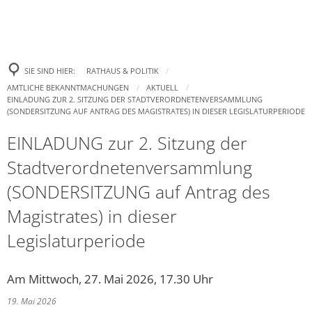
LEBEN IN HAIGER
RATHAUS & POLITIK
WebCam
SIE SIND HIER:
RATHAUS & POLITIK
WIRTSCHAFT & HAND
Bürgermeister
Haiger und Stadtteile
AMTLICHE BEKANNTMACHUNGEN
AKTUELL
EINLADUNG ZUR 2. SITZUNG DER STADTVERORDNETENVERSAMMLUNG
FREIZEIT & TOURISMU
(SONDERSITZUNG AUF ANTRAG DES MAGISTRATES) IN DIESER LEGISLATURPERIODE
Industrie- und Gewer
Bürgerservice
Feuerwehr
EINLADUNG zur 2. Sitzung der
FAMILIE & BILDUNG
Veranstaltungen
Märkte
Sozialamt
Medizinische Versorg
Stadtverordnetenversammlung
Kindertageseinrichtu
Tickets kaufen
Städtische Wirtschaft
Standesamt
Soziale Einrichtungen
(SONDERSITZUNG auf Antrag des
Kindertagespflege
Magistrates) in dieser
Ausstellungen
Wirtschaftsregion Lahn
Stellenangebote
Begegnungs- und Fami
Legislaturperiode
Jugendpflege / Paju
Touristinfo
Stadtwerke
Ausbildungsplätze
Pressekontakt
Schulen
Ferienprogramm
Am Mittwoch, 27. Mai 2026, 17.30 Uhr
Fairtrade-Stadt Haiger
Bestattungswald
Mitteilungsblatt Haige
19. Mai 2026
Stadtarchiv
Sehenswertes Haiger