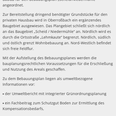
Politik
Haiger-App
angeordnet.
Stadtbücherei
Spiel- und Sportanlag
Haushalt
Vereine
Zur Bereitstellung dringend benötigter Grundstücke für den
privaten Hausbau wird in Oberroßbach ein ergänzendes
Stadtgeschichte
Stadtführung und Dor
Wahlen
Sicherheit
Baugebiet ausgewiesen. Das Plangebiet schließt sich nördlich
an das Baugebiet „Scheid / Niedermühle“ an. Nördlich wird es
HaiDigital - Bildungsa
Dorfgemeinschaftshäu
Ehrenamt
durch die Ortsstraße „Lehmkaute“ begrenzt. Nördlich, südlich
und östlich grenzt Wohnbebauung an. Nord-Westlich befindet
Hallenbad
sich freie Feldflur.
Ausschreibungen
Mit der Aufstellung des Bebauungsplanes werden die
Partnerstädte
Amtliche Bekanntmac
bauplanungsrechtlichen Voraussetzungen für die Erschließung
und Nutzung des Areals geschaffen.
Sport und Radfahren
Bauen/Stadtentwicklu
Zu dem Bebauungsplan liegen als umweltbezogene
Wandern
Informationen vor:
Abwasserbeseitigung
▪ der Umweltbericht mit integrierter Grünordnungsplanung
Museen
▪ ein Fachbeitrag zum Schutzgut Boden zur Ermittlung des
ÖPNV und Parkplätze
Kompensationsbedarfs,