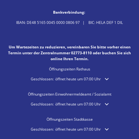
Bankverbindung:
IBAN: DE48 5165 0045 0000 0806 97 | BIC: HELA DEF 1 DIL
Um Wartezeiten zu reduzieren, vereinbaren Sie bitte vorher einen
Termin unter der Zentralnummer 02773-8110 oder buchen Sie sich
online Ihren Termin.
Öffnungszeiten Rathaus
Klicken, um weitere Öffnungs- oder Schließzeiten auszublende
Geschlossen:
öffnet heute um 07:00 Uhr
Öffnungszeiten Einwohnermeldeamt / Sozialamt
Klicken, um weitere Öffnungs- oder Schließzeiten auszublende
Geschlossen:
öffnet heute um 07:00 Uhr
Öffnungszeiten Stadtkasse
Klicken, um weitere Öffnungs- oder Schließzeiten auszublende
Geschlossen:
öffnet heute um 07:00 Uhr