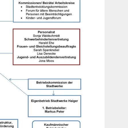
Stadtarchiv
Spiel- und Sportanlagen
Stadtbücherei
Stadtführung und Dorfrundgänge
Stadtgeschichte
Dorfgemeinschaftshäuser und Hallen
HaiDigital - Bildungsangebote
Hallenbad
Partnerstädte
Sport und Radfahren
Wandern
Museen
ÖPNV und Parkplätze