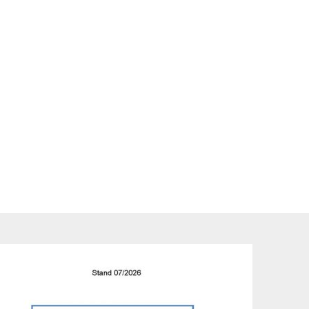
FREIZEIT & TOURISMUS
Veranstaltungen
FAMILIE & BILDUNG
Tickets kaufen
Kindertageseinrichtungen
g
Ausstellungen
Kindertagespflege
Touristinfo
Jugendpflege / Paju
Ferienprogramm
Schulen
Sehenswertes Haiger