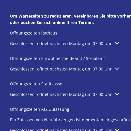
Um Wartezeiten zu reduzieren, vereinbaren Sie bitte vorh
oder buchen Sie sich online Ihren Termin.
Öffnungszeiten Rathaus
Klicken, um weitere Öffnungs- oder Schließzeiten auszublen
Geschlossen:
öffnet nächsten Montag um 07:00 Uhr
Öffnungszeiten Einwohnermeldeamt / Sozialamt
Klicken, um weitere Öffnungs- oder Schließzeiten auszublen
Geschlossen:
öffnet nächsten Montag um 07:00 Uhr
Öffnungszeiten Stadtkasse
Klicken, um weitere Öffnungs- oder Schließzeiten auszublen
Geschlossen:
öffnet nächsten Montag um 07:00 Uhr
Öffnungszeiten KfZ-Zulassung
Ein Zulassen von Neufahrzeugen ist momentan eingeschränk
Klicken, um weitere Öffnungs- oder Schließzeiten auszublen
Geschlossen:
öffnet nächsten Montag um 07:30 Uhr