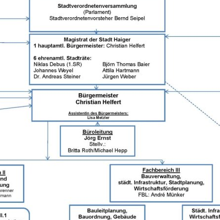
Bestattungswald
r heute
Politik
Haushalt
Wahlen
Ehrenamt
Ausschreibungen
Amtliche Bekanntmachungen
Bauen/Stadtentwicklung
Kläranlage
Abwasserbeseitigung