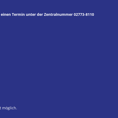
er einen Termin unter der Zentralnummer 02773-8110
den
den
den
t möglich.
den